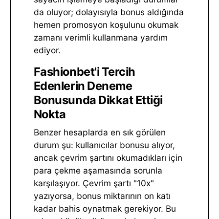
da oluyor; dolayısıyla bonus aldığında
hemen promosyon koşulunu okumak
zamanı verimli kullanmana yardım
ediyor.
Fashionbet'i Tercih
Edenlerin Deneme
Bonusunda Dikkat Ettiği
Nokta
Benzer hesaplarda en sık görülen
durum şu: kullanıcılar bonusu alıyor,
ancak çevrim şartını okumadıkları için
para çekme aşamasında sorunla
karşılaşıyor. Çevrim şartı "10x"
yazıyorsa, bonus miktarının on katı
kadar bahis oynatmak gerekiyor. Bu