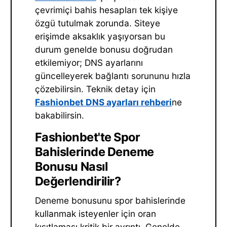
çevrimiçi bahis hesapları tek kişiye
özgü tutulmak zorunda. Siteye
erişimde aksaklık yaşıyorsan bu
durum genelde bonusu doğrudan
etkilemiyor; DNS ayarlarını
güncelleyerek bağlantı sorununu hızla
çözebilirsin. Teknik detay için
Fashionbet DNS ayarları rehberi
ne
bakabilirsin.
Fashionbet'te Spor
Bahislerinde Deneme
Bonusu Nasıl
Değerlendirilir?
Deneme bonusunu spor bahislerinde
kullanmak isteyenler için oran
kısıtlaması kritik bir ayrıntı. Genelde