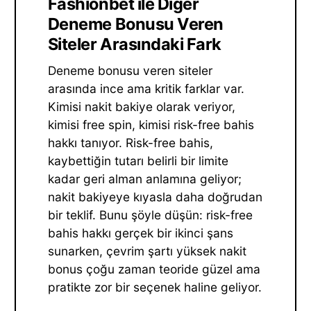
Fashionbet ile Diğer
Deneme Bonusu Veren
Siteler Arasındaki Fark
Deneme bonusu veren siteler
arasında ince ama kritik farklar var.
Kimisi nakit bakiye olarak veriyor,
kimisi free spin, kimisi risk-free bahis
hakkı tanıyor. Risk-free bahis,
kaybettiğin tutarı belirli bir limite
kadar geri alman anlamına geliyor;
nakit bakiyeye kıyasla daha doğrudan
bir teklif. Bunu şöyle düşün: risk-free
bahis hakkı gerçek bir ikinci şans
sunarken, çevrim şartı yüksek nakit
bonus çoğu zaman teoride güzel ama
pratikte zor bir seçenek haline geliyor.