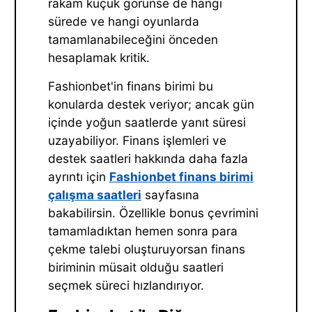
rakam küçük görünse de hangi
sürede ve hangi oyunlarda
tamamlanabileceğini önceden
hesaplamak kritik.
Fashionbet'in finans birimi bu
konularda destek veriyor; ancak gün
içinde yoğun saatlerde yanıt süresi
uzayabiliyor. Finans işlemleri ve
destek saatleri hakkında daha fazla
ayrıntı için
Fashionbet finans birimi
çalışma saatleri
sayfasına
bakabilirsin. Özellikle bonus çevrimini
tamamladıktan hemen sonra para
çekme talebi oluşturuyorsan finans
biriminin müsait olduğu saatleri
seçmek süreci hızlandırıyor.