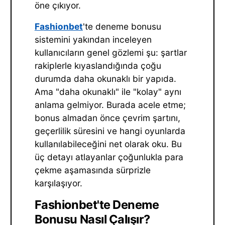
öne çıkıyor.
Fashionbet
'te deneme bonusu
sistemini yakından inceleyen
kullanıcıların genel gözlemi şu: şartlar
rakiplerle kıyaslandığında çoğu
durumda daha okunaklı bir yapıda.
Ama "daha okunaklı" ile "kolay" aynı
anlama gelmiyor. Burada acele etme;
bonus almadan önce çevrim şartını,
geçerlilik süresini ve hangi oyunlarda
kullanılabileceğini net olarak oku. Bu
üç detayı atlayanlar çoğunlukla para
çekme aşamasında sürprizle
karşılaşıyor.
Fashionbet'te Deneme
Bonusu Nasıl Çalışır?