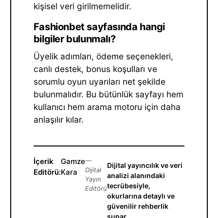
kişisel veri girilmemelidir.
Fashionbet sayfasında hangi
bilgiler bulunmalı?
Üyelik adımları, ödeme seçenekleri,
canlı destek, bonus koşulları ve
sorumlu oyun uyarıları net şekilde
bulunmalıdır. Bu bütünlük sayfayı hem
kullanıcı hem arama motoru için daha
anlaşılır kılar.
İçerik
Gamze
—
Dijital yayıncılık ve veri
Dijital
Editörü:
Kara
analizi alanındaki
Yayın
tecrübesiyle,
Editörü
okurlarına detaylı ve
güvenilir rehberlik
sunar.