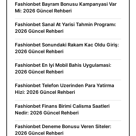
Fashionbet Bayram Bonusu Kampanyasi Var
Mi: 2026 Güncel Rehberi
Fashionbet Sanal At Yarisi Tahmin Programı:
2026 Güncel Rehberi
Fashionbet Sonundaki Rakam Kac Oldu Giriş:
2026 Güncel Rehberi
Fashionbet En Iyi Mobil Bahis Uygulamasi:
2026 Güncel Rehberi
Fashionbet Telefon Uzerinden Para Yatirma
Hizi: 2026 Güncel Rehberi
Fashionbet Finans Birimi Calisma Saatleri
Nedir: 2026 Güncel Rehberi
Fashionbet Deneme Bonusu Veren Siteler:
2026 Güncel Rehberi