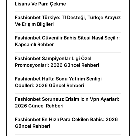
Lisans Ve Para Çekme
Fashionbet Türkiye: Tl Desteği, Türkçe Arayüz
Ve Erişim Bilgileri
Fashionbet Güvenilir Bahis Sitesi Nasıl Seçilir:
Kapsamlı Rehber
Fashionbet Sampiyonlar Ligi Özel
Promosyonlari: 2026 Güncel Rehberi
Fashionbet Hafta Sonu Yatirim Senligi
Odulleri: 2026 Güncel Rehberi
Fashionbet Sorunsuz Erisim Icin Vpn Ayarlari:
2026 Güncel Rehberi
Fashionbet En Hızlı Para Cekilen Bahis: 2026
Güncel Rehberi