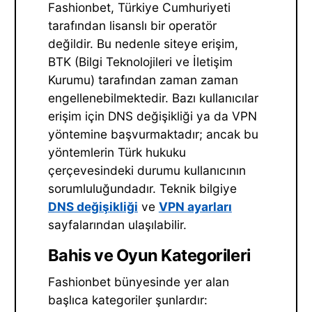
Fashionbet, Türkiye Cumhuriyeti
tarafından lisanslı bir operatör
değildir. Bu nedenle siteye erişim,
BTK (Bilgi Teknolojileri ve İletişim
Kurumu) tarafından zaman zaman
engellenebilmektedir. Bazı kullanıcılar
erişim için DNS değişikliği ya da VPN
yöntemine başvurmaktadır; ancak bu
yöntemlerin Türk hukuku
çerçevesindeki durumu kullanıcının
sorumluluğundadır. Teknik bilgiye
DNS değişikliği
ve
VPN ayarları
sayfalarından ulaşılabilir.
Bahis ve Oyun Kategorileri
Fashionbet bünyesinde yer alan
başlıca kategoriler şunlardır: